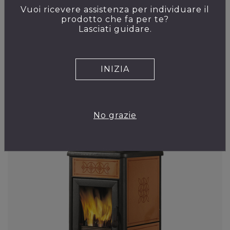
Vuoi ricevere assistenza per individuare il
prodotto che fa per te?
TERMOCUCINA STP
Lasciati guidare.
INIZIA
VEDI
No grazie