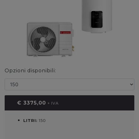
Previous
Next
Opzioni disponibili:
€ 3375,00
+ IVA
LITRI:
150